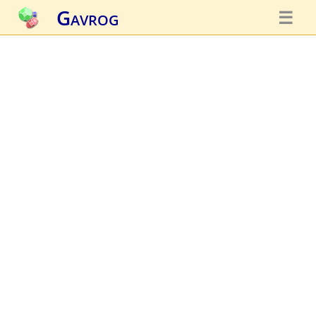
Gavrog
☰